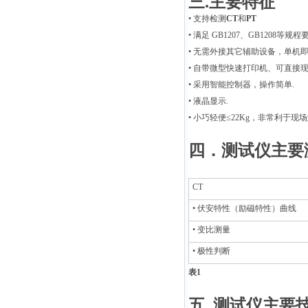
三
.
主要特征
•
支持检测
CT
和
PT
•
满足 GB1207、GB1208等规程
•
无需外接其它辅助设备，单机
•
自带微型快速打印机、可直接
•
采用智能控制器，操作简单
.
•
液晶显示
.
•
小巧轻便
≤22Kg，非常
利于现场
四．测试仪主要
CT
•
伏安特性（励磁特性）曲线
•
变比测量
•
极性判断
表1
五
.
测试仪主要