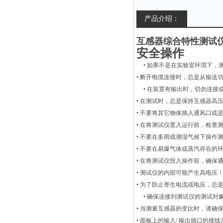
产品介绍：
互感器综合特性测试
安全操作
•
如果不是在实验室环境下，
•
断开电缆连接时，总是从输送
•
在装置有输出时，切勿连接
•
在测试时，总是保持互感器高
•
不要将其它物体插入通风口或
•
在将测试仪置入运行前，检查
•
不要在多雨或潮湿气候下操作
•
不要在易爆气体或蒸汽存在的
•
在将测试仪投入操作前，确保
•
测试仪的内部可能产生高电压
•
为了防止寄生电流或电压，总
•
确保连接到测试仪的测试对
•
当测量互感器的变比时，请确
•
面板上的输入
/
输出插口的接线