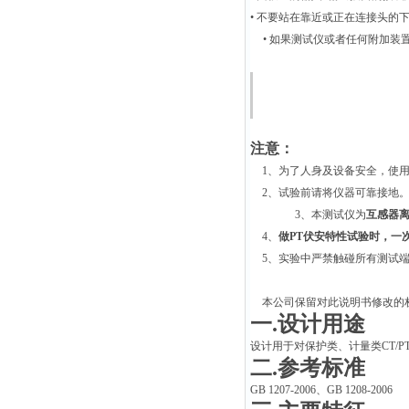
•
不要站在靠近或正在连接头的
•
如果测试仪或者任何附加装
注意：
1
、为了人身及设备安全，使
2
、试验前请将仪器可靠接地
3
、本测试仪为
互感器
4
、
做PT伏安特性试验时，一
5
、实验中严禁触碰所有测试
本公司保留对此说明书修改的
一
.
设计用途
设计用于对保护类、计量类
CT/P
二
.
参考标准
GB 1207-2006
、
GB 1208-2006