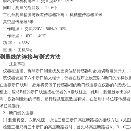
输出操作机构电压： 交直流48V～280V
同时可测量的断口数： 1～6个
主机至测量精度与误差传感器距离： 机械型传感器10米
真空型传感器5米
工作电源： 交流220V；50Hz0±10%
工作环温： -0℃～+40℃
功 率： ＜55W
重 量： 主机5kg
测量线的连接与测试方法
1
、注意事项
仪器在连接、拆除断口测量线及更换位移传感器时必须切断电源开关，
该仪器设置了六个断口输入端子，仪器在程序上设定以A断口的采样数
在连接断口线时，必须将安装了传感器相的断口线连接在仪器的A接线柱
相上，应将B相的断口线连接在仪器的A接线柱上，此时，测量显示出的
则，仪器测量出的行程、超行程及速度数据有误。在使用中将位移传感器
求任意选择。
2、断口线的连接
⑴ 测量真空、六氟化硫、少油三相三断口高压断路器的接线方法（见图
检测三相只有三个断口的高压断路器时，首先将高压断路器A、B、C三