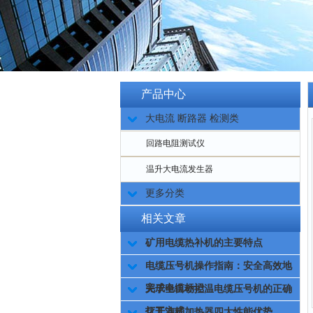
产品中心
大电流 断路器 检测类
回路电阻测试仪
温升大电流发生器
更多分类
相关文章
矿用电缆热补机的主要特点
电缆压号机操作指南：安全高效地
完成电缆标记
关于全自动控温电缆压号机的正确
打开方式
化工油桶加热器四大性能优势