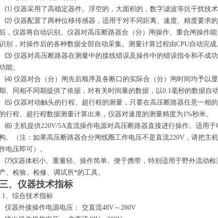
⑴ 仪器采用了高稳定器件。浮空的，大面积的，数字滤波等抗干扰技术
⑵ 仪器配置了两种位移传感器，适用于对不同距离、速度、精度要求的
后，仪器将自动识别。仪器对高压断路器合（分）闸操作、重合闸操作能
识别，对操作后的各种数据全部自动采集。测量计算过程由CPU自动完成
⑶ 仪器对高压断路器在测量中的接线错误及操作中的错误指令和不成功
功能。
⑷ 仪器对合（分）闸先后顺序及各断口的实际合（分）闸时间均予以显
期、同相不同期提供了依据，对有关时间量的数据，以0.1毫秒的数据自
⑸ 仪器对动触头的行程、超行程的测量，只要在高压断路器任意一相的
的行程、超行程数据测量计算出来，仪器对速度的测量精度为1%秒米。
⑹ 主机提供220V/5A直流操作电源对高压断路器直接进行操作。适用
构。（注：如果高压断路器合分闸线圈工作电压不是直流220V，请把主
作电压即可）。
⑺仪器体积小、重量轻、操作简单、便于携带，特别适用于野外流动检
产、检验、检修、调试所*的工具。
三、仪器技术指标
1
、综合技术指标
仪器外接操作电源电压： 交直流48V～280V