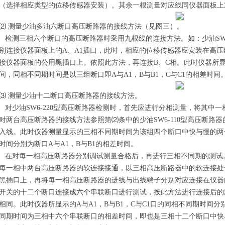
（选择相应类型的位移传感器安装）。其余一根测量对应线同仪器面板上
⑵ 测量少油多油六断口高压断路器的接线方法（见图三）。
检测三相六个断口的高压断路器时采用九根线的连接方法。如：少油SW6-
别连接仪器面板上的A、A1插口，此时，相应的位移传感器应安装在高压
接仪器面板的公用黑插口上。依照此方法，再连接B、C相。此时仪器所
间，同相不同期时间是以三组断口即A与A1，B与B1，C与C1的相差时间
⑶ 测量少油十二断口高压断路器的接线方法。
对少油SW6-220型高压断路器检测时，首先应进行分相测量，将其中
对两台高压断路器的接线方法参照第⑵条中的少油SW6-110型高压断路
入线。此时仪器测量显示的三相不同期时间为该组四个断口中快与慢的两
时间分别为断口A与A1，B与B1的相差时间。
在对每一相高压断路器分别调试测量合格后，再进行三相不同期的测试
每一相中两台高压断路器的软连接接通，以三相高压断路器中的软连接处
黑插口上，再将每一相高压断路器的进线与出线端子分别对应连接在仪器的A
开关的十二个断口连接成六个串联断口进行测试，按此方法进行连接后的
相同。此时仪器所显示的A与A1，B与B1，C与C1口的同相不同期时间
同期时间为三相中六个串联断口的相差时间，即也是三相十二个断口中快