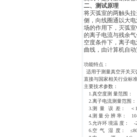
二、测试原理
将灭弧室的两触头拉
侧，向线圈通以大电
场的作用下，灭弧室
的离子电流与残余气
空度条件下，离子电
曲线，由计算机自动
功能特点：
适用于测量真空开关灭
直接与国家相关行业标
主要技术参数：
1.真空度测 量范围： 9.99
2.离子电流测量范围： 9.9
3.测 量 误 差： ＜1
4.测 量 分 辨 率： 10-
5.允许环 境温 度： -2
6.空 气 湿 度： ≤8