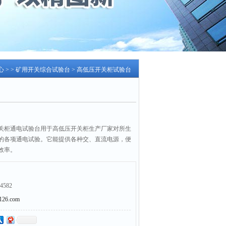
心
> >
矿用开关综合试验台
> 高低压开关柜试验台
关柜通电试验台用于高低压开关柜生产厂家对所生
的各项通电试验。它能提供各种交、直流电源，便
效率。
4582
6.com