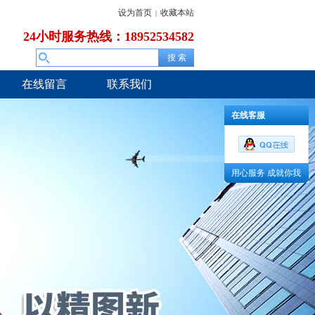
设为首页
收藏本站
|
24小时服务热线：18952534582
在线留言
联系我们
在线客服
用心服务 成就你我