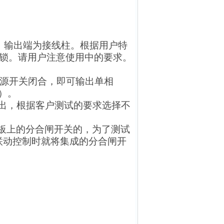
，输出端为接线柱。根据用户特
锁。请用户注意使用中的要求。
源开关闭合，即可输出单相
值）。
固定输出，根据客户测试的要求选择不
面板上的分合闸开关的，为了测试
联动控制时就将集成的分合闸开
。