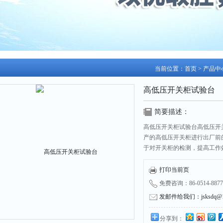
当前位置：
首页
>
产品中
高低压开关柜试验台
简要描述：
高低压开关柜试验台高低压开
产的高低压开关柜进行出厂前
于对开关柜的检测，提高工作
打印当前页
免费咨询：86-0514-8877
发邮件给我们：jsksdq@12
分享到：