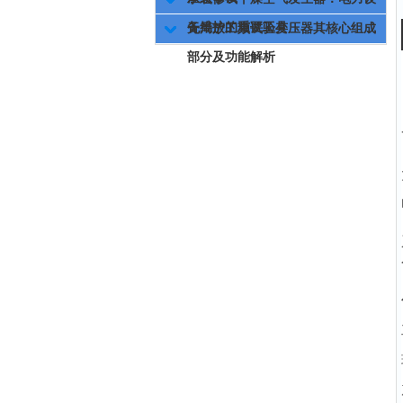
备维护的重要工具
无局放工频试验变压器其核心组成
部分及功能解析
本
变