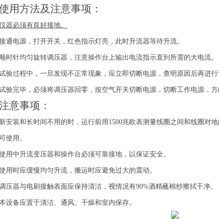
使用方法及注意事项：
仪器必须有良好接地。
接通电源，打开开关，红色指示灯亮，此时升流器等待升流。
顺时针均匀旋转调压器，注意操作台上输出电流指示直到所需的大电流。
试验过程中，一旦发现不正常现象，应立即切断电源，查明原因后再进行
试验完毕，必须将调压器回零，按空气开关切断电源，切断工作电源，方
注意事项：
新安装和长时间不用的时，运行前用
1500
兆欧表测量线圈之间和线圈对地
可使用。
使用中升流变压器和操作台必须可靠接地，以保证安全。
使用时应缓慢均匀升流，搬运时应避免过大的震动。
调压器与电刷接触表面应保持清洁，视情况有
90%
酒精蘸棉纱擦拭干净。
本设备应置于清洁、通风、干燥和室内保存。