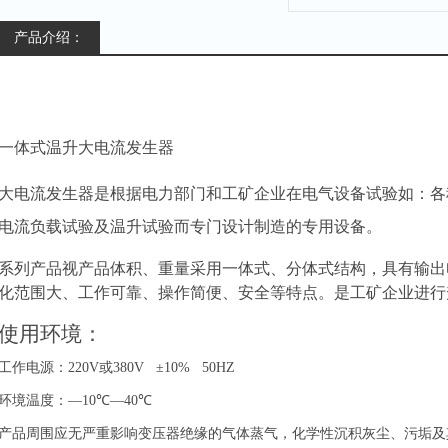
产品介绍：
一体式温升大电流发生器
大电流发生器是根据电力部门和工矿企业在电气设备试验
如：各
电流负载试验及温升试验而专门设计制造的专用设备。
系列产品视产品体积、重量采用一体式、分体式结构，具有输出
化范围大、工作可靠、操作简便、安全等特点。是工矿企业进行
使用环境：
工作电源：
220V
或
380V
±
10% 50HZ
环境温度：
—
10
℃—
40
℃
产品周围应无严重影响变压器绝缘的气体蒸气，化学性沉积灰尘、污垢及