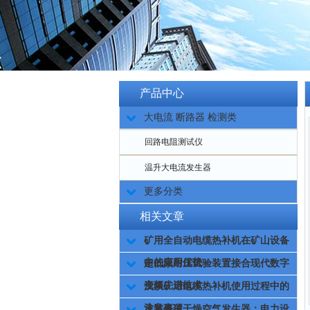
产品中心
大电流 断路器 检测类
回路电阻测试仪
温升大电流发生器
更多分类
相关文章
矿用全自动电缆热补机在矿山设备
中的应用优势
超低频耐压试验装置接合现代数字
变频先进技术
浅谈矿用电缆热补机使用过程中的
注意事项
承装修试干燥空气发生器：电力设