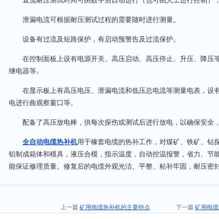
直流耐压测试时间可由数字后自动进行（也可由人工进行控制），
泄漏电流可根据耐压测试过程的需要随时进行测量。
设备有过流及短路保护，有启动预警告及过流保护。
在控制面板上设有电源开关、高压启动、高压停止、升压、降压等
继电器等。
在显示板上有高压电压、泄漏电流和低压总电流等测量电表，设有
电进行曲观察窗口等。
配备了高压放电棒，供每次探伤或测试后进行放电，以确保安全，
全自动电缆热补
机
用于橡套电缆的热补工作，对煤矿、铁矿、钻
铝制成箱体和模具，液压合模，指示温度，自动控温报警，省力、节
能保证修理质量。修复后的电缆外观光洁、平整、粘补牢固，耐压密封
上一篇
矿用电缆热补机的主要特点
下一篇
矿用电缆