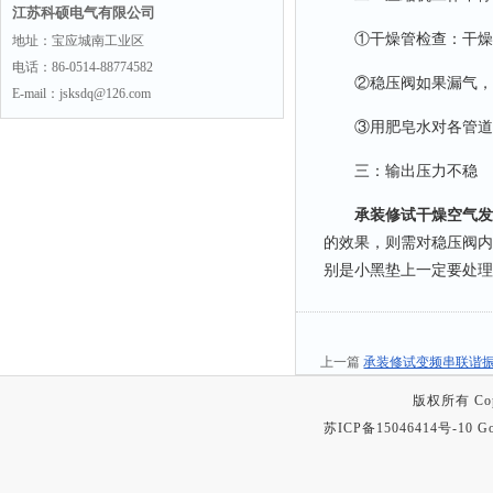
江苏科硕电气有限公司
①干燥管检查：干燥室
地址：宝应城南工业区
电话：86-0514-88774582
②稳压阀如果漏气，气
E-mail：jsksdq@126.com
③用肥皂水对各管道连
三：输出压力不稳
承装修试干燥空气发
的效果，则需对稳压阀内
别是小黑垫上一定要处理
上一篇
承装修试变频串联谐
版权所有 Copyr
苏ICP备15046414号-10
Go