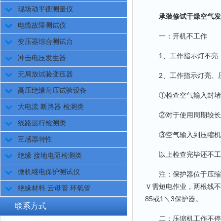
现场动平衡测量仪
承装修试干燥空气发
电缆故障测试仪
一：开机不工作
变压器综合测试台
1、工作指示灯不亮，
冲击电压发生器
无局放试验变压器
2、工作指示灯亮、压
高压绝缘耐压试验设备
①检查空气输入封堵
大电流 断路器 检测类
②对于使用周期较长的
线路运行检测类
③空气输入到压缩机软
互感器特性
以上检查完毕还不工
绝缘 接地电阻检测类
微机继电保护测试仪
注：保护器位于压缩机
Ｖ需短电作业，两根线不分
绝缘材料.云母管.环氧管
85或1＼3保护器。
联系方式
二：压缩机工作不停止