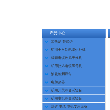
产品中心
加热炉 管式炉
矿用全自动电缆热补机
橡套电缆热风干燥机
矿用控温电缆压号机
油化检测设备
电加热器
矿用开关综合试验台
矿用电机综合试验台
煤矿 电缆 电机专用设备