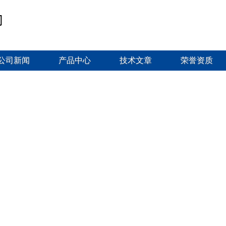
公司新闻
产品中心
技术文章
荣誉资质