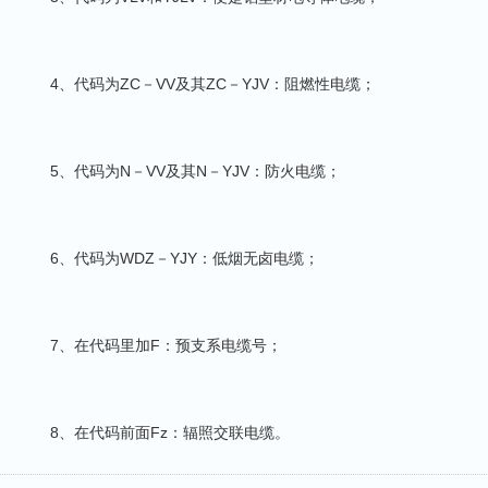
4、代码为ZC－VV及其ZC－YJV：阻燃性电缆；
5、代码为N－VV及其N－YJV：防火电缆；
6、代码为WDZ－YJY：低烟无卤电缆；
7、在代码里加F：预支系电缆号；
8、在代码前面Fz：辐照交联电缆。