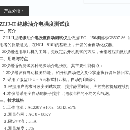
产品介绍：
ZIJJ-II
绝缘油介电强度测试仪
一、简介
ZIJJ-II
型
绝缘油介电强度自动测试仪
是依据
IEC
－
156
和国标
GB507-86
《
用者的反馈意见，在
HCJ
－
9101
的基础上，开发的全自动化仪器。
本仪器选用单片机为主导，先设定后开机测试的方法，全部过程由微机
二、用途与特点
本仪器适合测试各种绝缘油介电强度。其主要性能特点：
1.
本仪器设有自动检测功能，
如开机自动进入复位状态执行调压器回零
２
.
采用了微型
TPU
－
A
面板式打印机，自动打印输出。
３
.
根据用户需求可改变测试次数、搅拌静置时间、声控光控提醒连续打
４
.
本仪器采用全自动磁振子搅拌，消除油样的不均匀和气泡。
三、技术规格
１
.
工作电源：
AC220V ±10%
、
50HZ
±
5%
２
.
测量范围：
AC 0
－
80KV
３
.
限定电流：
5mA
４
.
测量精度：
3%