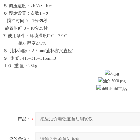
５
.
调压速度：
2KV/S±10%
６
.
预定设置：次数
1
－
9
搅拌时间
0
－
1
分
39
秒
静置时间
0
－
10
分
39
秒
７
.
使用条件：环境温度
0℃
－
35℃
相对湿度
≤75%
８
.
油杯间隙：
2.5mm(
油杯塞尺直径
)
９
.
体
积
: 415×315×315mm3
１０
.
重
量：
28kg
产品：
您的单位：