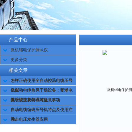
产品中心
微机继电保护测试仪
更多分类
相关文章
怎样正确使用全自动控温电缆压号
机呢
全自动电缆热风干燥设备：受潮电
缆绝缘恢复处理装备
微水仪主要特点与注意事项
自动电缆编码压号机特点及使用注
意
冲击电压发生器应用