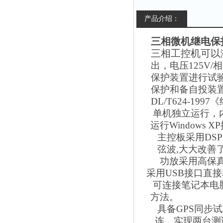
产品介绍：
三相微机继电保
三相工控机可以
出，电压125V
保护装置进行试
保护和备自投装
DL/T624-1
单机独立运行，内
运行Windows
主控板采用DSP
弦波,大大改善
功放采用高保真
采用USB接口直接
可连接笔记本电
方法。
具备GPS同步试
连，实现两台测